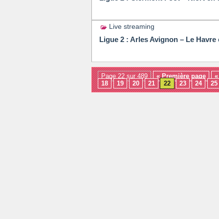
Live streaming
Ligue 2 : Arles Avignon – Le Havre 
Page 22 sur 489
« Première page
«
18
19
20
21
22
23
24
25