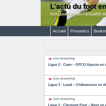
L'actu du foot e
Retrouvez toutes l'actualité 
Accueil
Pronostics
Bookm
Live streaming
Ligue 2 : Caen – GFCO Ajaccio en d
Live streaming
Ligue 2 : Laval – Châteauroux en di
Live streaming
Ligue 2 : Clermont Foot – Niort en 