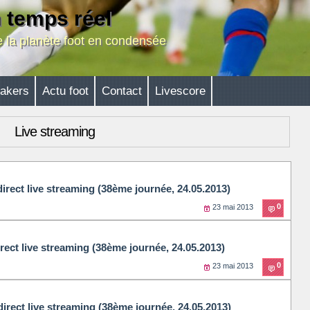
n temps réel
de la planète foot en condensée
akers
Actu foot
Contact
Livescore
Live streaming
irect live streaming (38ème journée, 24.05.2013)
0
23 mai 2013
rect live streaming (38ème journée, 24.05.2013)
0
23 mai 2013
direct live streaming (38ème journée, 24.05.2013)