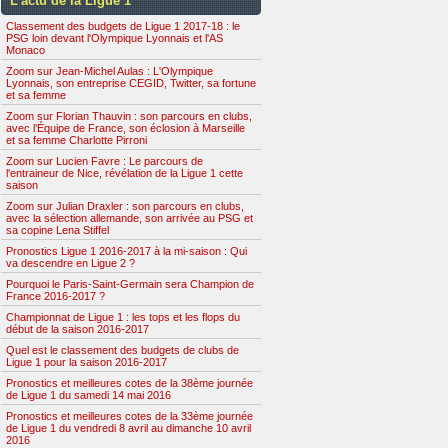
L’actu de la Ligue 1
Classement des budgets de Ligue 1 2017-18 : le
PSG loin devant l'Olympique Lyonnais et l'AS
Monaco
Zoom sur Jean-Michel Aulas : L'Olympique
Lyonnais, son entreprise CEGID, Twitter, sa fortune
et sa femme
Zoom sur Florian Thauvin : son parcours en clubs,
avec l’Équipe de France, son éclosion à Marseille
et sa femme Charlotte Pirroni
Zoom sur Lucien Favre : Le parcours de
l'entraineur de Nice, révélation de la Ligue 1 cette
saison
Zoom sur Julian Draxler : son parcours en clubs,
avec la sélection allemande, son arrivée au PSG et
sa copine Lena Stiffel
Pronostics Ligue 1 2016-2017 à la mi-saison : Qui
va descendre en Ligue 2 ?
Pourquoi le Paris-Saint-Germain sera Champion de
France 2016-2017 ?
Championnat de Ligue 1 : les tops et les flops du
début de la saison 2016-2017
Quel est le classement des budgets de clubs de
Ligue 1 pour la saison 2016-2017
Pronostics et meilleures cotes de la 38ème journée
de Ligue 1 du samedi 14 mai 2016
Pronostics et meilleures cotes de la 33ème journée
de Ligue 1 du vendredi 8 avril au dimanche 10 avril
2016