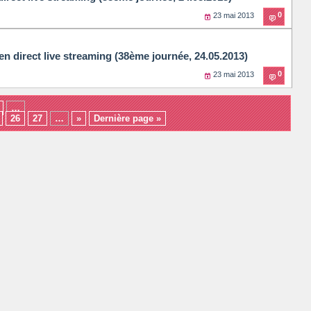
0
23 mai 2013
en direct live streaming (38ème journée, 24.05.2013)
0
23 mai 2013
…
26
27
…
»
Dernière page »