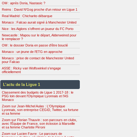
OM : après Doria, Nastasic ?
Reims : David N'Gog proche d'un retour en Ligue 1
Real Madrid : Chicharito débarque
Monaco : Falcao aurait signé à Manchester United
Nice : les Aiglons s'offrent un joueur du FC Porto
Newcastle : Mapou sur le départ, Alderweired pour
le remplacer ?
OM : le dossier Doria en passe d'être bouclé
Monaco : un jeune de l'ETG en approche
Monaco : prise de contact de Manchester United
pour Falcao
ASSE : Ricky van Wolfswinkel s'engage
officiellement
L’actu de la Ligue 1
Classement des budgets de Ligue 1 2017-18 : le
PSG loin devant l'Olympique Lyonnais et l'AS
Monaco
Zoom sur Jean-Michel Aulas : L'Olympique
Lyonnais, son entreprise CEGID, Twitter, sa fortune
et sa femme
Zoom sur Florian Thauvin : son parcours en clubs,
avec l’Équipe de France, son éclosion à Marseille
et sa femme Charlotte Pirroni
Zoom sur Lucien Favre : Le parcours de