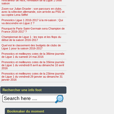
l'entraineur de Nice, révélation de la Ligue 1 cette
saison
Zoom sur Julian Draxler : son parcours en clubs,
avec la sélection allemande, son arrivée au PSG et
sa copine Lena Stiffel
Pronostics Ligue 1 2016-2017 à la mi-saison : Qui
va descendre en Ligue 2 ?
Pourquoi le Paris-Saint-Germain sera Champion de
France 2016-2017 ?
Championnat de Ligue 1 : les tops et les flops du
début de la saison 2016-2017
Quel est le classement des budgets de clubs de
Ligue 1 pour la saison 2016-2017
Pronostics et meilleures cotes de la 38ème journée
de Ligue 1 du samedi 14 mai 2016
Pronostics et meilleures cotes de la 33ème journée
de Ligue 1 du vendredi 8 avril au dimanche 10 avril
2016
Pronostics et meilleures cotes de la 23ème journée
de Ligue 1 du vendredi 29 janvier au dimanche 31
janvier 2016
Rechercher une info foot
Bookmaker du moment