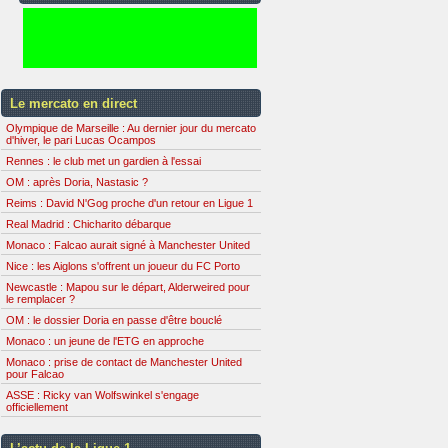
Le mercato en direct
Olympique de Marseille : Au dernier jour du mercato
d'hiver, le pari Lucas Ocampos
Rennes : le club met un gardien à l'essai
OM : après Doria, Nastasic ?
Reims : David N'Gog proche d'un retour en Ligue 1
Real Madrid : Chicharito débarque
Monaco : Falcao aurait signé à Manchester United
Nice : les Aiglons s'offrent un joueur du FC Porto
Newcastle : Mapou sur le départ, Alderweired pour
le remplacer ?
OM : le dossier Doria en passe d'être bouclé
Monaco : un jeune de l'ETG en approche
Monaco : prise de contact de Manchester United
pour Falcao
ASSE : Ricky van Wolfswinkel s'engage
officiellement