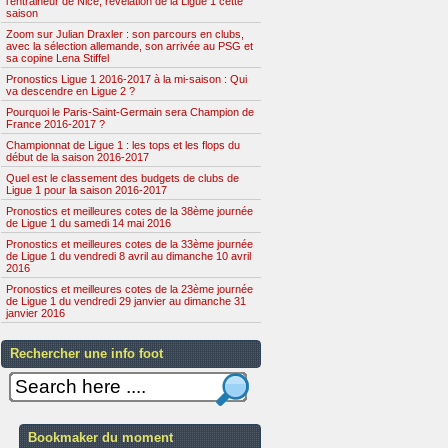
l'entraineur de Nice, révélation de la Ligue 1 cette
saison
Zoom sur Julian Draxler : son parcours en clubs,
avec la sélection allemande, son arrivée au PSG et
sa copine Lena Stiffel
Pronostics Ligue 1 2016-2017 à la mi-saison : Qui
va descendre en Ligue 2 ?
Pourquoi le Paris-Saint-Germain sera Champion de
France 2016-2017 ?
Championnat de Ligue 1 : les tops et les flops du
début de la saison 2016-2017
Quel est le classement des budgets de clubs de
Ligue 1 pour la saison 2016-2017
Pronostics et meilleures cotes de la 38ème journée
de Ligue 1 du samedi 14 mai 2016
Pronostics et meilleures cotes de la 33ème journée
de Ligue 1 du vendredi 8 avril au dimanche 10 avril
2016
Pronostics et meilleures cotes de la 23ème journée
de Ligue 1 du vendredi 29 janvier au dimanche 31
janvier 2016
Rechercher une info foot
Bookmaker du moment