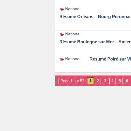
National
Résumé Orléans – Bourg Péronnas, 
National
Résumé Boulogne sur Mer – Amiens,
Résumé Poiré sur Vie
National
Page 1 sur 52
1
2
3
4
5
6