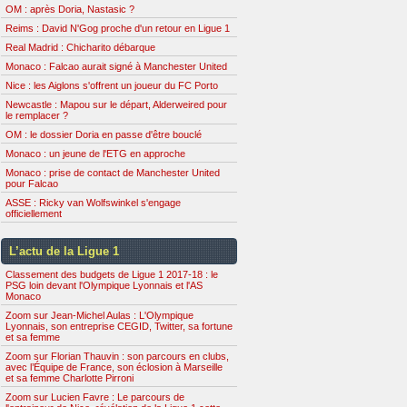
OM : après Doria, Nastasic ?
Reims : David N'Gog proche d'un retour en Ligue 1
Real Madrid : Chicharito débarque
Monaco : Falcao aurait signé à Manchester United
Nice : les Aiglons s'offrent un joueur du FC Porto
Newcastle : Mapou sur le départ, Alderweired pour
le remplacer ?
OM : le dossier Doria en passe d'être bouclé
Monaco : un jeune de l'ETG en approche
Monaco : prise de contact de Manchester United
pour Falcao
ASSE : Ricky van Wolfswinkel s'engage
officiellement
L’actu de la Ligue 1
Classement des budgets de Ligue 1 2017-18 : le
PSG loin devant l'Olympique Lyonnais et l'AS
Monaco
Zoom sur Jean-Michel Aulas : L'Olympique
Lyonnais, son entreprise CEGID, Twitter, sa fortune
et sa femme
Zoom sur Florian Thauvin : son parcours en clubs,
avec l’Équipe de France, son éclosion à Marseille
et sa femme Charlotte Pirroni
Zoom sur Lucien Favre : Le parcours de