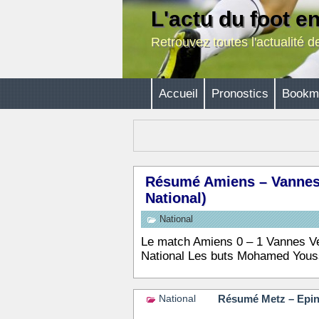
L'actu du foot e
Retrouvez toutes l'actualité 
Accueil
Pronostics
Bookm
Résumé Amiens – Vannes, 
National)
National
Le match Amiens 0 – 1 Vannes V
National Les buts Mohamed Yous
Résumé Metz – Epinal
National