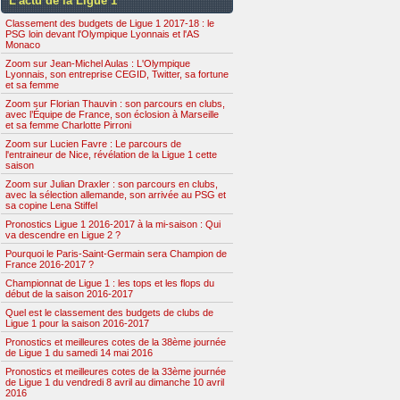
L’actu de la Ligue 1
Classement des budgets de Ligue 1 2017-18 : le
PSG loin devant l'Olympique Lyonnais et l'AS
Monaco
Zoom sur Jean-Michel Aulas : L'Olympique
Lyonnais, son entreprise CEGID, Twitter, sa fortune
et sa femme
Zoom sur Florian Thauvin : son parcours en clubs,
avec l’Équipe de France, son éclosion à Marseille
et sa femme Charlotte Pirroni
Zoom sur Lucien Favre : Le parcours de
l'entraineur de Nice, révélation de la Ligue 1 cette
saison
Zoom sur Julian Draxler : son parcours en clubs,
avec la sélection allemande, son arrivée au PSG et
sa copine Lena Stiffel
Pronostics Ligue 1 2016-2017 à la mi-saison : Qui
va descendre en Ligue 2 ?
Pourquoi le Paris-Saint-Germain sera Champion de
France 2016-2017 ?
Championnat de Ligue 1 : les tops et les flops du
début de la saison 2016-2017
Quel est le classement des budgets de clubs de
Ligue 1 pour la saison 2016-2017
Pronostics et meilleures cotes de la 38ème journée
de Ligue 1 du samedi 14 mai 2016
Pronostics et meilleures cotes de la 33ème journée
de Ligue 1 du vendredi 8 avril au dimanche 10 avril
2016