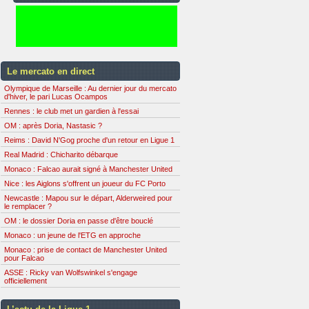
Le mercato en direct
Olympique de Marseille : Au dernier jour du mercato
d'hiver, le pari Lucas Ocampos
Rennes : le club met un gardien à l'essai
OM : après Doria, Nastasic ?
Reims : David N'Gog proche d'un retour en Ligue 1
Real Madrid : Chicharito débarque
Monaco : Falcao aurait signé à Manchester United
Nice : les Aiglons s'offrent un joueur du FC Porto
Newcastle : Mapou sur le départ, Alderweired pour
le remplacer ?
OM : le dossier Doria en passe d'être bouclé
Monaco : un jeune de l'ETG en approche
Monaco : prise de contact de Manchester United
pour Falcao
ASSE : Ricky van Wolfswinkel s'engage
officiellement