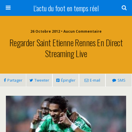
L'actu du foot en temps réel
26 Octobre 2012 • Aucun Commentaire
Regarder Saint Etienne Rennes En Direct
Streaming Live
Partager
Tweeter
Épingler
E-mail
SMS