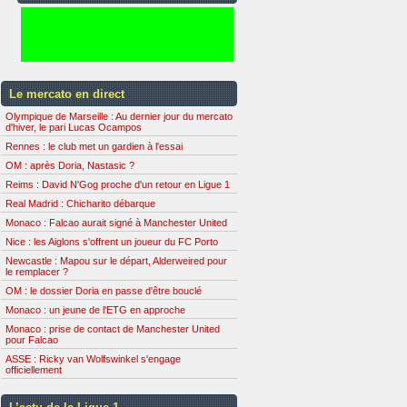
Le mercato en direct
Olympique de Marseille : Au dernier jour du mercato
d'hiver, le pari Lucas Ocampos
Rennes : le club met un gardien à l'essai
OM : après Doria, Nastasic ?
Reims : David N'Gog proche d'un retour en Ligue 1
Real Madrid : Chicharito débarque
Monaco : Falcao aurait signé à Manchester United
Nice : les Aiglons s'offrent un joueur du FC Porto
Newcastle : Mapou sur le départ, Alderweired pour
le remplacer ?
OM : le dossier Doria en passe d'être bouclé
Monaco : un jeune de l'ETG en approche
Monaco : prise de contact de Manchester United
pour Falcao
ASSE : Ricky van Wolfswinkel s'engage
officiellement