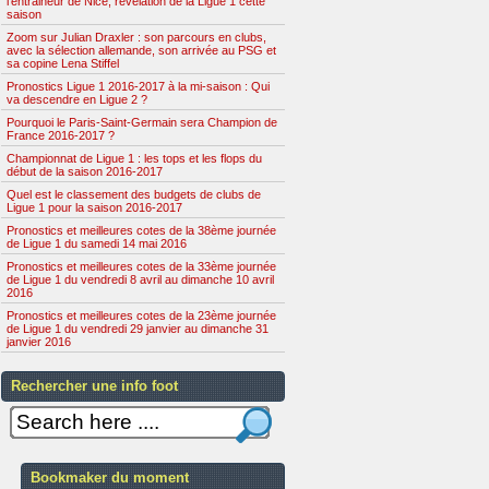
l'entraineur de Nice, révélation de la Ligue 1 cette
saison
Zoom sur Julian Draxler : son parcours en clubs,
avec la sélection allemande, son arrivée au PSG et
sa copine Lena Stiffel
Pronostics Ligue 1 2016-2017 à la mi-saison : Qui
va descendre en Ligue 2 ?
Pourquoi le Paris-Saint-Germain sera Champion de
France 2016-2017 ?
Championnat de Ligue 1 : les tops et les flops du
début de la saison 2016-2017
Quel est le classement des budgets de clubs de
Ligue 1 pour la saison 2016-2017
Pronostics et meilleures cotes de la 38ème journée
de Ligue 1 du samedi 14 mai 2016
Pronostics et meilleures cotes de la 33ème journée
de Ligue 1 du vendredi 8 avril au dimanche 10 avril
2016
Pronostics et meilleures cotes de la 23ème journée
de Ligue 1 du vendredi 29 janvier au dimanche 31
janvier 2016
Rechercher une info foot
Bookmaker du moment