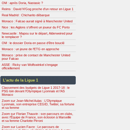
OM : après Doria, Nastasic ?
Reims : David N'Gog proche d'un retour en Ligue 1
Real Madrid : Chicharito débarque
Monaco : Falcao aurait signé à Manchester United
Nice : les Aiglons s'offrent un joueur du FC Porto
Newcastle : Mapou sur le départ, Alderweired pour
le remplacer ?
OM : le dossier Doria en passe d'être bouclé
Monaco : un jeune de l'ETG en approche
Monaco : prise de contact de Manchester United
pour Falcao
ASSE : Ricky van Wolfswinkel s'engage
officiellement
L’actu de la Ligue 1
Classement des budgets de Ligue 1 2017-18 : le
PSG loin devant l'Olympique Lyonnais et l'AS
Monaco
Zoom sur Jean-Michel Aulas : L'Olympique
Lyonnais, son entreprise CEGID, Twitter, sa fortune
et sa femme
Zoom sur Florian Thauvin : son parcours en clubs,
avec l’Équipe de France, son éclosion à Marseille
et sa femme Charlotte Pirroni
Zoom sur Lucien Favre : Le parcours de