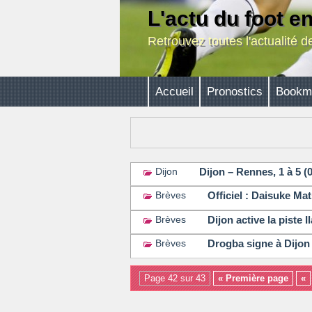
L'actu du foot e
Retrouvez toutes l'actualité 
Accueil
Pronostics
Bookm
Dijon – Rennes, 1 à 5 (
Dijon
Officiel : Daisuke Mat
Brèves
Dijon active la piste I
Brèves
Drogba signe à Dijon 
Brèves
Page 42 sur 43
« Première page
«