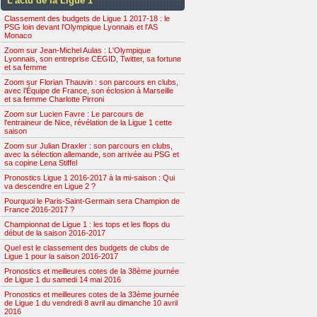
L’actu de la Ligue 1
Classement des budgets de Ligue 1 2017-18 : le
PSG loin devant l'Olympique Lyonnais et l'AS
Monaco
Zoom sur Jean-Michel Aulas : L'Olympique
Lyonnais, son entreprise CEGID, Twitter, sa fortune
et sa femme
Zoom sur Florian Thauvin : son parcours en clubs,
avec l’Équipe de France, son éclosion à Marseille
et sa femme Charlotte Pirroni
Zoom sur Lucien Favre : Le parcours de
l'entraineur de Nice, révélation de la Ligue 1 cette
saison
Zoom sur Julian Draxler : son parcours en clubs,
avec la sélection allemande, son arrivée au PSG et
sa copine Lena Stiffel
Pronostics Ligue 1 2016-2017 à la mi-saison : Qui
va descendre en Ligue 2 ?
Pourquoi le Paris-Saint-Germain sera Champion de
France 2016-2017 ?
Championnat de Ligue 1 : les tops et les flops du
début de la saison 2016-2017
Quel est le classement des budgets de clubs de
Ligue 1 pour la saison 2016-2017
Pronostics et meilleures cotes de la 38ème journée
de Ligue 1 du samedi 14 mai 2016
Pronostics et meilleures cotes de la 33ème journée
de Ligue 1 du vendredi 8 avril au dimanche 10 avril
2016