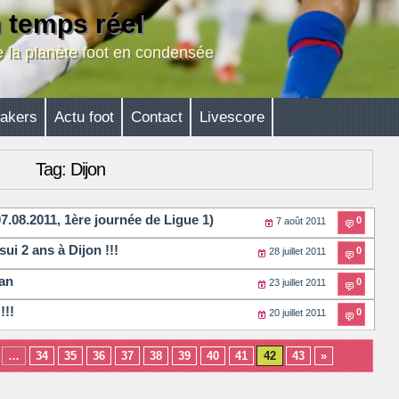
n temps réel
de la planète foot en condensée
akers
Actu foot
Contact
Livescore
Tag: Dijon
07.08.2011, 1ère journée de Ligue 1)
0
7 août 2011
sui 2 ans à Dijon !!!
0
28 juillet 2011
lan
0
23 juillet 2011
!!!
0
20 juillet 2011
…
34
35
36
37
38
39
40
41
42
43
»