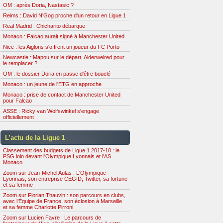
OM : après Doria, Nastasic ?
Reims : David N'Gog proche d'un retour en Ligue 1
Real Madrid : Chicharito débarque
Monaco : Falcao aurait signé à Manchester United
Nice : les Aiglons s'offrent un joueur du FC Porto
Newcastle : Mapou sur le départ, Alderweired pour
le remplacer ?
OM : le dossier Doria en passe d'être bouclé
Monaco : un jeune de l'ETG en approche
Monaco : prise de contact de Manchester United
pour Falcao
ASSE : Ricky van Wolfswinkel s'engage
officiellement
L’actu de la Ligue 1
Classement des budgets de Ligue 1 2017-18 : le
PSG loin devant l'Olympique Lyonnais et l'AS
Monaco
Zoom sur Jean-Michel Aulas : L'Olympique
Lyonnais, son entreprise CEGID, Twitter, sa fortune
et sa femme
Zoom sur Florian Thauvin : son parcours en clubs,
avec l’Équipe de France, son éclosion à Marseille
et sa femme Charlotte Pirroni
Zoom sur Lucien Favre : Le parcours de