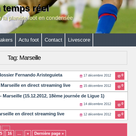
n temps réel
de la planète foot en condensée
akers
Actu foot
Contact
Livescore
Tag: Marseille
dossier Fernando Aristeguieta
0
17 décembre 2012
Marseille en direct streaming live
0
15 décembre 2012
 Marseille (15.12.2012, 18ème journée de Ligue 1)
0
14 décembre 2012
seille en direct streaming live
0
12 décembre 2012
…
5
16
…
»
Dernière page »