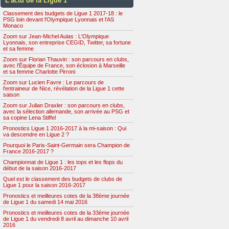
L’actu de la Ligue 1
Classement des budgets de Ligue 1 2017-18 : le
PSG loin devant l'Olympique Lyonnais et l'AS
Monaco
Zoom sur Jean-Michel Aulas : L'Olympique
Lyonnais, son entreprise CEGID, Twitter, sa fortune
et sa femme
Zoom sur Florian Thauvin : son parcours en clubs,
avec l’Équipe de France, son éclosion à Marseille
et sa femme Charlotte Pirroni
Zoom sur Lucien Favre : Le parcours de
l'entraineur de Nice, révélation de la Ligue 1 cette
saison
Zoom sur Julian Draxler : son parcours en clubs,
avec la sélection allemande, son arrivée au PSG et
sa copine Lena Stiffel
Pronostics Ligue 1 2016-2017 à la mi-saison : Qui
va descendre en Ligue 2 ?
Pourquoi le Paris-Saint-Germain sera Champion de
France 2016-2017 ?
Championnat de Ligue 1 : les tops et les flops du
début de la saison 2016-2017
Quel est le classement des budgets de clubs de
Ligue 1 pour la saison 2016-2017
Pronostics et meilleures cotes de la 38ème journée
de Ligue 1 du samedi 14 mai 2016
Pronostics et meilleures cotes de la 33ème journée
de Ligue 1 du vendredi 8 avril au dimanche 10 avril
2016