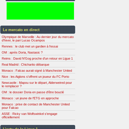
Le mercato en direct
Olympique de Marseille : Au dernier jour du mercato
d'hiver, le pari Lucas Ocampos
Rennes : le club met un gardien à l'essai
OM : après Doria, Nastasic ?
Reims : David N'Gog proche d'un retour en Ligue 1
Real Madrid : Chicharito débarque
Monaco : Falcao aurait signé à Manchester United
Nice : les Aiglons s'offrent un joueur du FC Porto
Newcastle : Mapou sur le départ, Alderweired pour
le remplacer ?
OM : le dossier Doria en passe d'être bouclé
Monaco : un jeune de l'ETG en approche
Monaco : prise de contact de Manchester United
pour Falcao
ASSE : Ricky van Wolfswinkel s'engage
officiellement