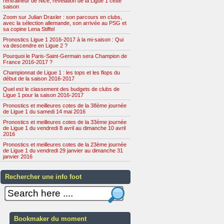
l'entraineur de Nice, révélation de la Ligue 1 cette
saison
Zoom sur Julian Draxler : son parcours en clubs,
avec la sélection allemande, son arrivée au PSG et
sa copine Lena Stiffel
Pronostics Ligue 1 2016-2017 à la mi-saison : Qui
va descendre en Ligue 2 ?
Pourquoi le Paris-Saint-Germain sera Champion de
France 2016-2017 ?
Championnat de Ligue 1 : les tops et les flops du
début de la saison 2016-2017
Quel est le classement des budgets de clubs de
Ligue 1 pour la saison 2016-2017
Pronostics et meilleures cotes de la 38ème journée
de Ligue 1 du samedi 14 mai 2016
Pronostics et meilleures cotes de la 33ème journée
de Ligue 1 du vendredi 8 avril au dimanche 10 avril
2016
Pronostics et meilleures cotes de la 23ème journée
de Ligue 1 du vendredi 29 janvier au dimanche 31
janvier 2016
Rechercher une info foot
Bookmaker du moment