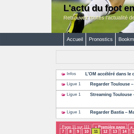
L'actu du foot e
Retrouvez toutes l'actualité 
Accueil
Pronostics
Bookm
L’OM accéléré dans le 
Infos
Regarder Toulouse – 
Ligue 1
Streaming Toulouse –
Ligue 1
Regarder Bastia – Mar
Ligue 1
Page 11 sur 111
« Première page
«
7
8
9
10
11
12
13
14
1