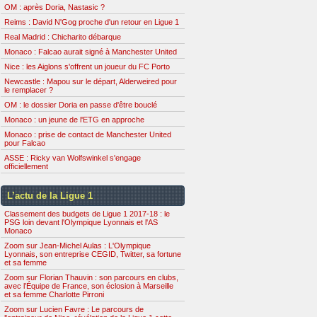
OM : après Doria, Nastasic ?
Reims : David N'Gog proche d'un retour en Ligue 1
Real Madrid : Chicharito débarque
Monaco : Falcao aurait signé à Manchester United
Nice : les Aiglons s'offrent un joueur du FC Porto
Newcastle : Mapou sur le départ, Alderweired pour
le remplacer ?
OM : le dossier Doria en passe d'être bouclé
Monaco : un jeune de l'ETG en approche
Monaco : prise de contact de Manchester United
pour Falcao
ASSE : Ricky van Wolfswinkel s'engage
officiellement
L’actu de la Ligue 1
Classement des budgets de Ligue 1 2017-18 : le
PSG loin devant l'Olympique Lyonnais et l'AS
Monaco
Zoom sur Jean-Michel Aulas : L'Olympique
Lyonnais, son entreprise CEGID, Twitter, sa fortune
et sa femme
Zoom sur Florian Thauvin : son parcours en clubs,
avec l’Équipe de France, son éclosion à Marseille
et sa femme Charlotte Pirroni
Zoom sur Lucien Favre : Le parcours de