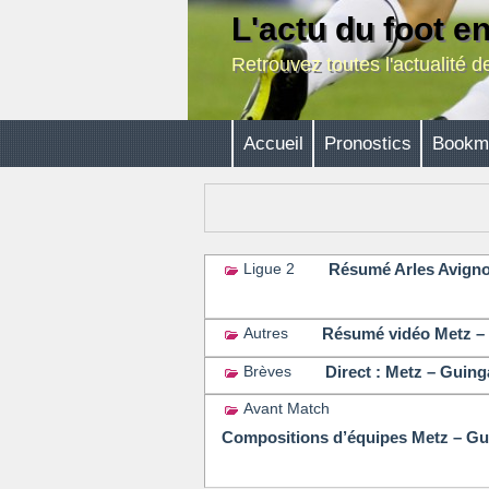
L'actu du foot e
Retrouvez toutes l'actualité 
Accueil
Pronostics
Bookm
Résumé Arles Avignon
Ligue 2
Résumé vidéo Metz – 
Autres
Direct : Metz – Guing
Brèves
Avant Match
Compositions d’équipes Metz – Gui