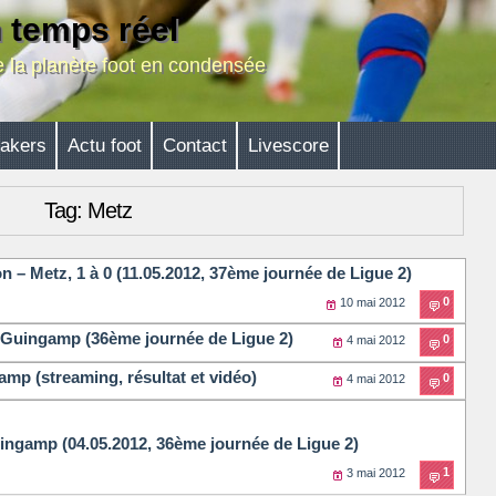
n temps réel
de la planète foot en condensée
akers
Actu foot
Contact
Livescore
Tag: Metz
 – Metz, 1 à 0 (11.05.2012, 37ème journée de Ligue 2)
0
10 mai 2012
Guingamp (36ème journée de Ligue 2)
0
4 mai 2012
amp (streaming, résultat et vidéo)
0
4 mai 2012
ngamp (04.05.2012, 36ème journée de Ligue 2)
1
3 mai 2012