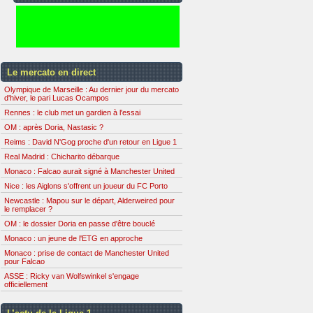
Le mercato en direct
Olympique de Marseille : Au dernier jour du mercato
d'hiver, le pari Lucas Ocampos
Rennes : le club met un gardien à l'essai
OM : après Doria, Nastasic ?
Reims : David N'Gog proche d'un retour en Ligue 1
Real Madrid : Chicharito débarque
Monaco : Falcao aurait signé à Manchester United
Nice : les Aiglons s'offrent un joueur du FC Porto
Newcastle : Mapou sur le départ, Alderweired pour
le remplacer ?
OM : le dossier Doria en passe d'être bouclé
Monaco : un jeune de l'ETG en approche
Monaco : prise de contact de Manchester United
pour Falcao
ASSE : Ricky van Wolfswinkel s'engage
officiellement