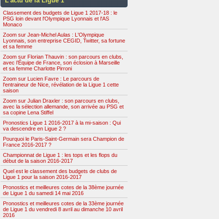
L’actu de la Ligue 1
Classement des budgets de Ligue 1 2017-18 : le
PSG loin devant l'Olympique Lyonnais et l'AS
Monaco
Zoom sur Jean-Michel Aulas : L'Olympique
Lyonnais, son entreprise CEGID, Twitter, sa fortune
et sa femme
Zoom sur Florian Thauvin : son parcours en clubs,
avec l’Équipe de France, son éclosion à Marseille
et sa femme Charlotte Pirroni
Zoom sur Lucien Favre : Le parcours de
l'entraineur de Nice, révélation de la Ligue 1 cette
saison
Zoom sur Julian Draxler : son parcours en clubs,
avec la sélection allemande, son arrivée au PSG et
sa copine Lena Stiffel
Pronostics Ligue 1 2016-2017 à la mi-saison : Qui
va descendre en Ligue 2 ?
Pourquoi le Paris-Saint-Germain sera Champion de
France 2016-2017 ?
Championnat de Ligue 1 : les tops et les flops du
début de la saison 2016-2017
Quel est le classement des budgets de clubs de
Ligue 1 pour la saison 2016-2017
Pronostics et meilleures cotes de la 38ème journée
de Ligue 1 du samedi 14 mai 2016
Pronostics et meilleures cotes de la 33ème journée
de Ligue 1 du vendredi 8 avril au dimanche 10 avril
2016