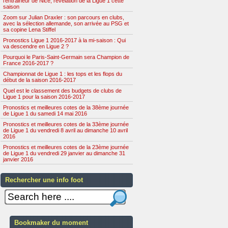
l'entraineur de Nice, révélation de la Ligue 1 cette
saison
Zoom sur Julian Draxler : son parcours en clubs,
avec la sélection allemande, son arrivée au PSG et
sa copine Lena Stiffel
Pronostics Ligue 1 2016-2017 à la mi-saison : Qui
va descendre en Ligue 2 ?
Pourquoi le Paris-Saint-Germain sera Champion de
France 2016-2017 ?
Championnat de Ligue 1 : les tops et les flops du
début de la saison 2016-2017
Quel est le classement des budgets de clubs de
Ligue 1 pour la saison 2016-2017
Pronostics et meilleures cotes de la 38ème journée
de Ligue 1 du samedi 14 mai 2016
Pronostics et meilleures cotes de la 33ème journée
de Ligue 1 du vendredi 8 avril au dimanche 10 avril
2016
Pronostics et meilleures cotes de la 23ème journée
de Ligue 1 du vendredi 29 janvier au dimanche 31
janvier 2016
Rechercher une info foot
Bookmaker du moment