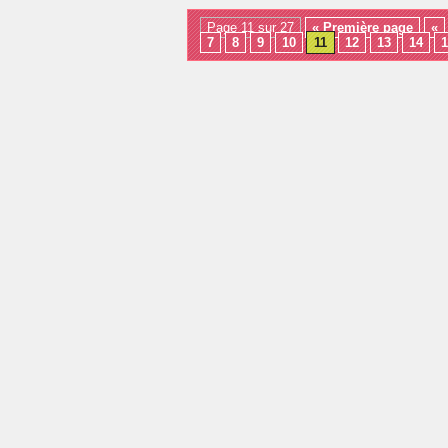
Page 11 sur 27
« Première page
«
7
8
9
10
11
12
13
14
1