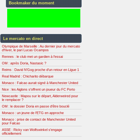
Bookmaker du moment
Le mercato en direct
Olympique de Marseille : Au dernier jour du mercato
d'hiver, le pari Lucas Ocampos
Rennes : le club met un gardien à l'essai
OM : après Doria, Nastasic ?
Reims : David N'Gog proche d'un retour en Ligue 1
Real Madrid : Chicharito débarque
Monaco : Falcao aurait signé à Manchester United
Nice : les Aiglons s'offrent un joueur du FC Porto
Newcastle : Mapou sur le départ, Alderweired pour
le remplacer ?
OM : le dossier Doria en passe d'être bouclé
Monaco : un jeune de l'ETG en approche
Monaco : prise de contact de Manchester United
pour Falcao
ASSE : Ricky van Wolfswinkel s'engage
officiellement