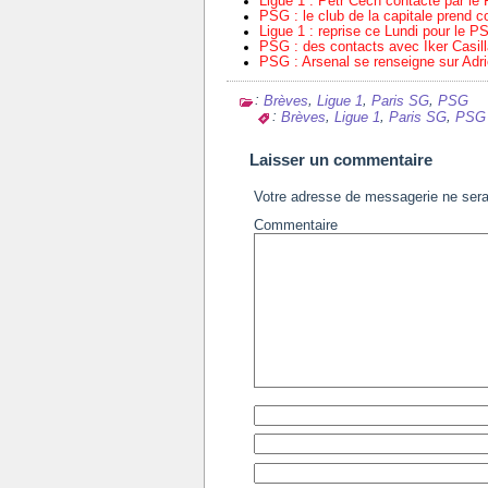
Ligue 1 : Petr Cech contacté par le
PSG : le club de la capitale prend c
Ligue 1 : reprise ce Lundi pour le 
PSG : des contacts avec Iker Casill
PSG : Arsenal se renseigne sur Adri
:
,
,
,
Brèves
Ligue 1
Paris SG
PSG
:
,
,
,
Brèves
Ligue 1
Paris SG
PSG
Laisser un commentaire
Votre adresse de messagerie ne sera
Commentaire