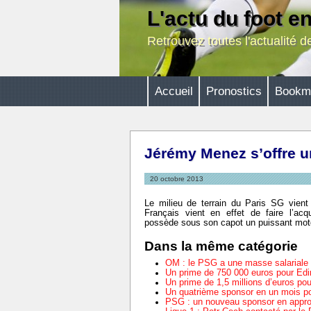
L'actu du foot e
Retrouvez toutes l'actualité 
Accueil
Pronostics
Bookm
Jérémy Menez s’offre u
20 octobre 2013
Le milieu de terrain du Paris SG vient 
Français vient en effet de faire l’acq
possède sous son capot un puissant mot
Dans la même catégorie
OM : le PSG a une masse salariale t
Un prime de 750 000 euros pour Ed
Un prime de 1,5 millions d’euros pou
Un quatrième sponsor en un mois po
PSG : un nouveau sponsor en appr