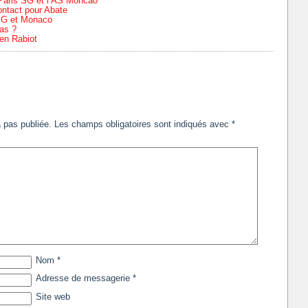
 Paris SG et l’AS Moncao
ontact pour Abate
PSG et Monaco
as ?
en Rabiot
 pas publiée.
Les champs obligatoires sont indiqués avec
*
Nom
*
Adresse de messagerie
*
Site web