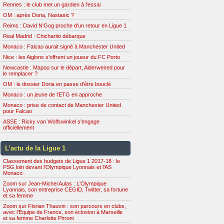
Rennes : le club met un gardien à l'essai
OM : après Doria, Nastasic ?
Reims : David N'Gog proche d'un retour en Ligue 1
Real Madrid : Chicharito débarque
Monaco : Falcao aurait signé à Manchester United
Nice : les Aiglons s'offrent un joueur du FC Porto
Newcastle : Mapou sur le départ, Alderweired pour
le remplacer ?
OM : le dossier Doria en passe d'être bouclé
Monaco : un jeune de l'ETG en approche
Monaco : prise de contact de Manchester United
pour Falcao
ASSE : Ricky van Wolfswinkel s'engage
officiellement
L’actu de la Ligue 1
Classement des budgets de Ligue 1 2017-18 : le
PSG loin devant l'Olympique Lyonnais et l'AS
Monaco
Zoom sur Jean-Michel Aulas : L'Olympique
Lyonnais, son entreprise CEGID, Twitter, sa fortune
et sa femme
Zoom sur Florian Thauvin : son parcours en clubs,
avec l’Équipe de France, son éclosion à Marseille
et sa femme Charlotte Pirroni