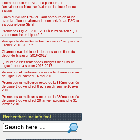
Zoom sur Lucien Favre : Le parcours de
l'entraineur de Nice, révélation de la Ligue 1 cette
saison
Zoom sur Julian Draxler : son parcours en clubs,
avec la sélection allemande, son arrivée au PSG et
sa copine Lena Stiffel
Pronostics Ligue 1 2016-2017 à la mi-saison : Qui
va descendre en Ligue 2 ?
Pourquoi le Paris-Saint-Germain sera Champion de
France 2016-2017 ?
Championnat de Ligue 1 : les tops et les flops du
début de la saison 2016-2017
Quel est le classement des budgets de clubs de
Ligue 1 pour la saison 2016-2017
Pronostics et meilleures cotes de la 38ème journée
de Ligue 1 du samedi 14 mai 2016
Pronostics et meilleures cotes de la 33ème journée
de Ligue 1 du vendredi 8 avril au dimanche 10 avril
2016
Pronostics et meilleures cotes de la 23ème journée
de Ligue 1 du vendredi 29 janvier au dimanche 31
janvier 2016
Rechercher une info foot