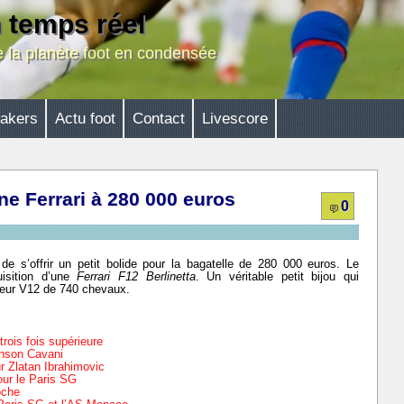
n temps réel
de la planète foot en condensée
akers
Actu foot
Contact
Livescore
ne Ferrari à 280 000 euros
0
de s’offrir un petit bolide pour la bagatelle de 280 000 euros. Le
uisition d’une
Ferrari F12 Berlinetta
. Un véritable petit bijou qui
eur V12 de 740 chevaux.
rois fois supérieure
inson Cavani
r Zlatan Ibrahimovic
ur le Paris SG
oche