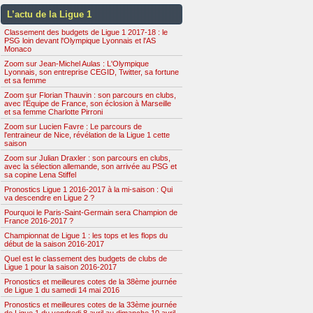
L’actu de la Ligue 1
Classement des budgets de Ligue 1 2017-18 : le
PSG loin devant l'Olympique Lyonnais et l'AS
Monaco
Zoom sur Jean-Michel Aulas : L'Olympique
Lyonnais, son entreprise CEGID, Twitter, sa fortune
et sa femme
Zoom sur Florian Thauvin : son parcours en clubs,
avec l’Équipe de France, son éclosion à Marseille
et sa femme Charlotte Pirroni
Zoom sur Lucien Favre : Le parcours de
l'entraineur de Nice, révélation de la Ligue 1 cette
saison
Zoom sur Julian Draxler : son parcours en clubs,
avec la sélection allemande, son arrivée au PSG et
sa copine Lena Stiffel
Pronostics Ligue 1 2016-2017 à la mi-saison : Qui
va descendre en Ligue 2 ?
Pourquoi le Paris-Saint-Germain sera Champion de
France 2016-2017 ?
Championnat de Ligue 1 : les tops et les flops du
début de la saison 2016-2017
Quel est le classement des budgets de clubs de
Ligue 1 pour la saison 2016-2017
Pronostics et meilleures cotes de la 38ème journée
de Ligue 1 du samedi 14 mai 2016
Pronostics et meilleures cotes de la 33ème journée
de Ligue 1 du vendredi 8 avril au dimanche 10 avril