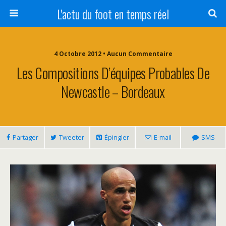
L'actu du foot en temps réel
4 Octobre 2012 • Aucun Commentaire
Les Compositions D’équipes Probables De
Newcastle – Bordeaux
Partager
Tweeter
Épingler
E-mail
SMS