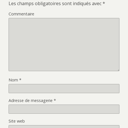
Les champs obligatoires sont indiqués avec
*
Commentaire
Nom
*
Adresse de messagerie
*
Site web