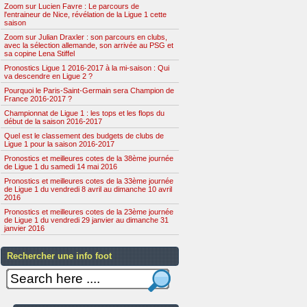
Zoom sur Lucien Favre : Le parcours de
l'entraineur de Nice, révélation de la Ligue 1 cette
saison
Zoom sur Julian Draxler : son parcours en clubs,
avec la sélection allemande, son arrivée au PSG et
sa copine Lena Stiffel
Pronostics Ligue 1 2016-2017 à la mi-saison : Qui
va descendre en Ligue 2 ?
Pourquoi le Paris-Saint-Germain sera Champion de
France 2016-2017 ?
Championnat de Ligue 1 : les tops et les flops du
début de la saison 2016-2017
Quel est le classement des budgets de clubs de
Ligue 1 pour la saison 2016-2017
Pronostics et meilleures cotes de la 38ème journée
de Ligue 1 du samedi 14 mai 2016
Pronostics et meilleures cotes de la 33ème journée
de Ligue 1 du vendredi 8 avril au dimanche 10 avril
2016
Pronostics et meilleures cotes de la 23ème journée
de Ligue 1 du vendredi 29 janvier au dimanche 31
janvier 2016
Rechercher une info foot