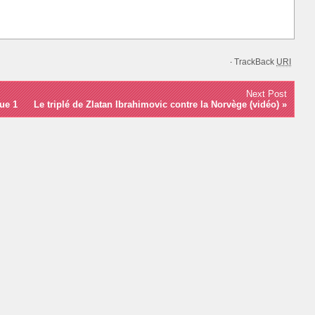
TrackBack
URI
·
Next Post
ue 1
Le triplé de Zlatan Ibrahimovic contre la Norvège (vidéo)
»