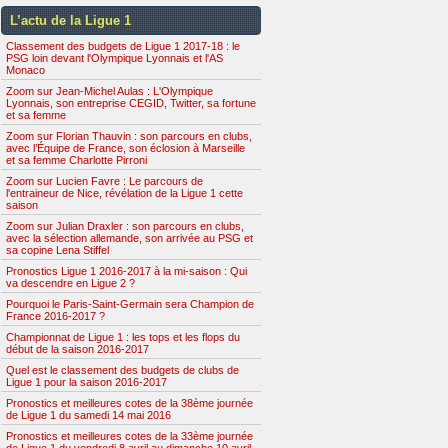
L’actu de la Ligue 1
Classement des budgets de Ligue 1 2017-18 : le
PSG loin devant l'Olympique Lyonnais et l'AS
Monaco
Zoom sur Jean-Michel Aulas : L'Olympique
Lyonnais, son entreprise CEGID, Twitter, sa fortune
et sa femme
Zoom sur Florian Thauvin : son parcours en clubs,
avec l’Équipe de France, son éclosion à Marseille
et sa femme Charlotte Pirroni
Zoom sur Lucien Favre : Le parcours de
l'entraineur de Nice, révélation de la Ligue 1 cette
saison
Zoom sur Julian Draxler : son parcours en clubs,
avec la sélection allemande, son arrivée au PSG et
sa copine Lena Stiffel
Pronostics Ligue 1 2016-2017 à la mi-saison : Qui
va descendre en Ligue 2 ?
Pourquoi le Paris-Saint-Germain sera Champion de
France 2016-2017 ?
Championnat de Ligue 1 : les tops et les flops du
début de la saison 2016-2017
Quel est le classement des budgets de clubs de
Ligue 1 pour la saison 2016-2017
Pronostics et meilleures cotes de la 38ème journée
de Ligue 1 du samedi 14 mai 2016
Pronostics et meilleures cotes de la 33ème journée
de Ligue 1 du vendredi 8 avril au dimanche 10 avril