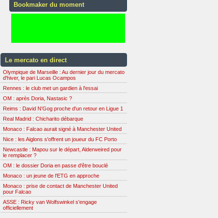
Bookmaker du moment
Le mercato en direct
Olympique de Marseille : Au dernier jour du mercato
d'hiver, le pari Lucas Ocampos
Rennes : le club met un gardien à l'essai
OM : après Doria, Nastasic ?
Reims : David N'Gog proche d'un retour en Ligue 1
Real Madrid : Chicharito débarque
Monaco : Falcao aurait signé à Manchester United
Nice : les Aiglons s'offrent un joueur du FC Porto
Newcastle : Mapou sur le départ, Alderweired pour
le remplacer ?
OM : le dossier Doria en passe d'être bouclé
Monaco : un jeune de l'ETG en approche
Monaco : prise de contact de Manchester United
pour Falcao
ASSE : Ricky van Wolfswinkel s'engage
officiellement