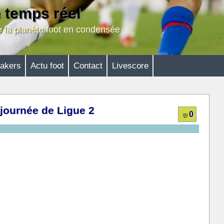
n temps réel
de la planète foot en condensée
akers
Actu foot
Contact
Livescore
journée de Ligue 2
0