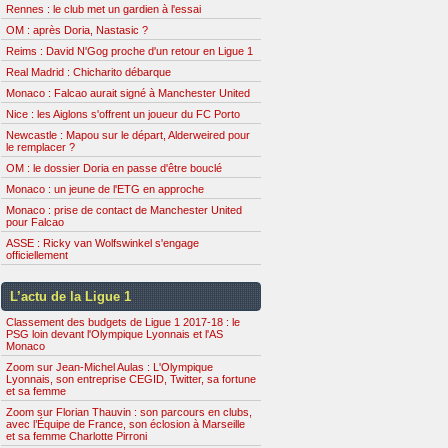
Rennes : le club met un gardien à l'essai
OM : après Doria, Nastasic ?
Reims : David N'Gog proche d'un retour en Ligue 1
Real Madrid : Chicharito débarque
Monaco : Falcao aurait signé à Manchester United
Nice : les Aiglons s'offrent un joueur du FC Porto
Newcastle : Mapou sur le départ, Alderweired pour
le remplacer ?
OM : le dossier Doria en passe d'être bouclé
Monaco : un jeune de l'ETG en approche
Monaco : prise de contact de Manchester United
pour Falcao
ASSE : Ricky van Wolfswinkel s'engage
officiellement
L’actu de la Ligue 1
Classement des budgets de Ligue 1 2017-18 : le
PSG loin devant l'Olympique Lyonnais et l'AS
Monaco
Zoom sur Jean-Michel Aulas : L'Olympique
Lyonnais, son entreprise CEGID, Twitter, sa fortune
et sa femme
Zoom sur Florian Thauvin : son parcours en clubs,
avec l’Équipe de France, son éclosion à Marseille
et sa femme Charlotte Pirroni