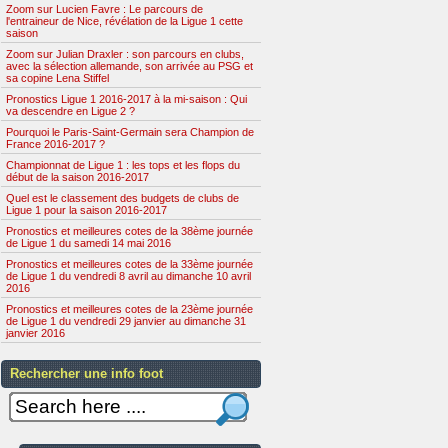
Zoom sur Lucien Favre : Le parcours de
l'entraineur de Nice, révélation de la Ligue 1 cette
saison
Zoom sur Julian Draxler : son parcours en clubs,
avec la sélection allemande, son arrivée au PSG et
sa copine Lena Stiffel
Pronostics Ligue 1 2016-2017 à la mi-saison : Qui
va descendre en Ligue 2 ?
Pourquoi le Paris-Saint-Germain sera Champion de
France 2016-2017 ?
Championnat de Ligue 1 : les tops et les flops du
début de la saison 2016-2017
Quel est le classement des budgets de clubs de
Ligue 1 pour la saison 2016-2017
Pronostics et meilleures cotes de la 38ème journée
de Ligue 1 du samedi 14 mai 2016
Pronostics et meilleures cotes de la 33ème journée
de Ligue 1 du vendredi 8 avril au dimanche 10 avril
2016
Pronostics et meilleures cotes de la 23ème journée
de Ligue 1 du vendredi 29 janvier au dimanche 31
janvier 2016
Rechercher une info foot