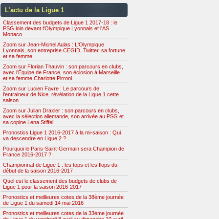
L’actu de la Ligue 1
Classement des budgets de Ligue 1 2017-18 : le
PSG loin devant l'Olympique Lyonnais et l'AS
Monaco
Zoom sur Jean-Michel Aulas : L'Olympique
Lyonnais, son entreprise CEGID, Twitter, sa fortune
et sa femme
Zoom sur Florian Thauvin : son parcours en clubs,
avec l’Équipe de France, son éclosion à Marseille
et sa femme Charlotte Pirroni
Zoom sur Lucien Favre : Le parcours de
l'entraineur de Nice, révélation de la Ligue 1 cette
saison
Zoom sur Julian Draxler : son parcours en clubs,
avec la sélection allemande, son arrivée au PSG et
sa copine Lena Stiffel
Pronostics Ligue 1 2016-2017 à la mi-saison : Qui
va descendre en Ligue 2 ?
Pourquoi le Paris-Saint-Germain sera Champion de
France 2016-2017 ?
Championnat de Ligue 1 : les tops et les flops du
début de la saison 2016-2017
Quel est le classement des budgets de clubs de
Ligue 1 pour la saison 2016-2017
Pronostics et meilleures cotes de la 38ème journée
de Ligue 1 du samedi 14 mai 2016
Pronostics et meilleures cotes de la 33ème journée
de Ligue 1 du vendredi 8 avril au dimanche 10 avril