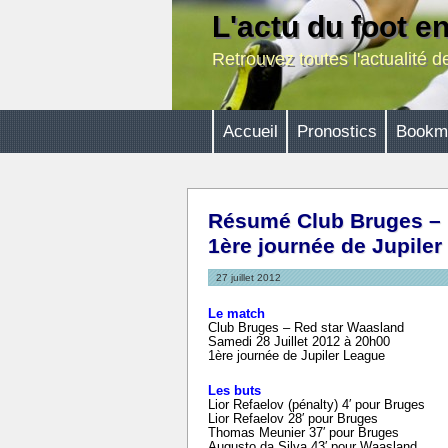
L'actu du foot e
Retrouvez toutes l'actualité 
Accueil
Pronostics
Bookm
Résumé Club Bruges – 
1ère journée de Jupiler
27 juillet 2012
Le match
Club Bruges – Red star Waasland
Samedi 28 Juillet 2012 à 20h00
1ère journée de Jupiler League
Les buts
Lior Refaelov (pénalty) 4′ pour Bruges
Lior Refaelov 28′ pour Bruges
Thomas Meunier 37′ pour Bruges
Augusto da Silva 43′ pour Waasland