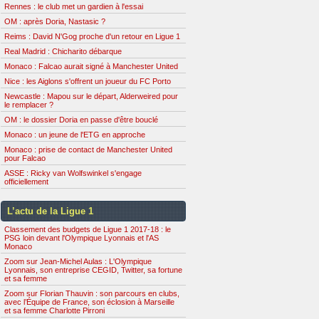
Rennes : le club met un gardien à l'essai
OM : après Doria, Nastasic ?
Reims : David N'Gog proche d'un retour en Ligue 1
Real Madrid : Chicharito débarque
Monaco : Falcao aurait signé à Manchester United
Nice : les Aiglons s'offrent un joueur du FC Porto
Newcastle : Mapou sur le départ, Alderweired pour
le remplacer ?
OM : le dossier Doria en passe d'être bouclé
Monaco : un jeune de l'ETG en approche
Monaco : prise de contact de Manchester United
pour Falcao
ASSE : Ricky van Wolfswinkel s'engage
officiellement
L’actu de la Ligue 1
Classement des budgets de Ligue 1 2017-18 : le
PSG loin devant l'Olympique Lyonnais et l'AS
Monaco
Zoom sur Jean-Michel Aulas : L'Olympique
Lyonnais, son entreprise CEGID, Twitter, sa fortune
et sa femme
Zoom sur Florian Thauvin : son parcours en clubs,
avec l’Équipe de France, son éclosion à Marseille
et sa femme Charlotte Pirroni