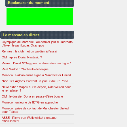
Bookmaker du moment
Le mercato en direct
Olympique de Marseille : Au dernier jour du mercato
d'hiver, le pari Lucas Ocampos
Rennes : le club met un gardien à l'essai
OM : après Doria, Nastasic ?
Reims : David N'Gog proche d'un retour en Ligue 1
Real Madrid : Chicharito débarque
Monaco : Falcao aurait signé à Manchester United
Nice : les Aiglons s'offrent un joueur du FC Porto
Newcastle : Mapou sur le départ, Alderweired pour
le remplacer ?
OM : le dossier Doria en passe d'être bouclé
Monaco : un jeune de l'ETG en approche
Monaco : prise de contact de Manchester United
pour Falcao
ASSE : Ricky van Wolfswinkel s'engage
officiellement