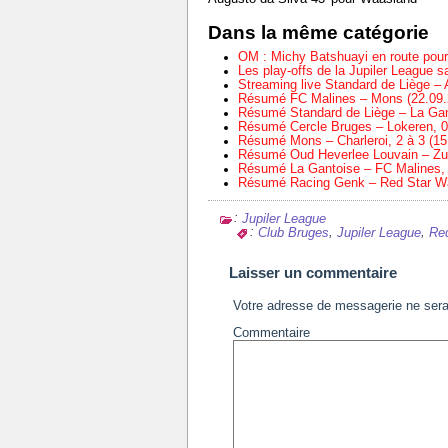
Dans la même catégorie
OM : Michy Batshuayi en route pour
Les play-offs de la Jupiler League 
Streaming live Standard de Liège – 
Résumé FC Malines – Mons (22.09.2
Résumé Standard de Liège – La Gant
Résumé Cercle Bruges – Lokeren, 0 
Résumé Mons – Charleroi, 2 à 3 (15
Résumé Oud Heverlee Louvain – Zul
Résumé La Gantoise – FC Malines, 0
Résumé Racing Genk – Red Star Waa
:
Jupiler League
:
,
,
Club Bruges
Jupiler League
Re
Laisser un commentaire
Votre adresse de messagerie ne sera
Commentaire