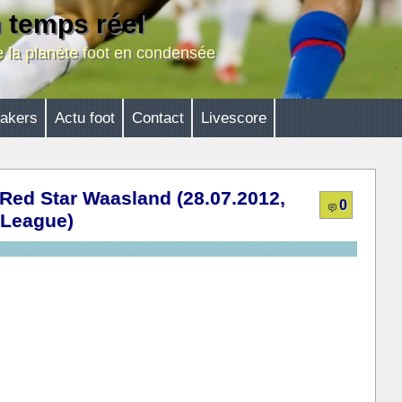
n temps réel
de la planète foot en condensée
akers
Actu foot
Contact
Livescore
Red Star Waasland (28.07.2012,
0
 League)