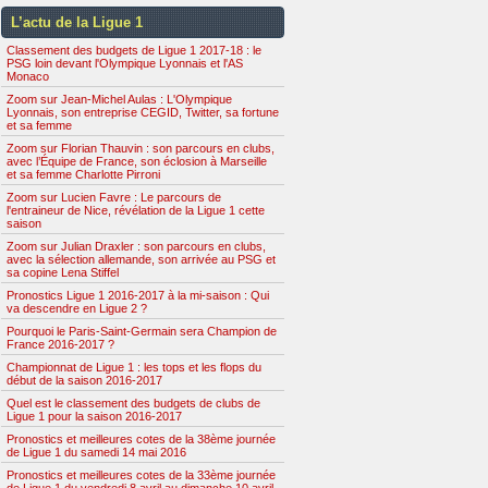
L’actu de la Ligue 1
Classement des budgets de Ligue 1 2017-18 : le
PSG loin devant l'Olympique Lyonnais et l'AS
Monaco
Zoom sur Jean-Michel Aulas : L'Olympique
Lyonnais, son entreprise CEGID, Twitter, sa fortune
et sa femme
Zoom sur Florian Thauvin : son parcours en clubs,
avec l’Équipe de France, son éclosion à Marseille
et sa femme Charlotte Pirroni
Zoom sur Lucien Favre : Le parcours de
l'entraineur de Nice, révélation de la Ligue 1 cette
saison
Zoom sur Julian Draxler : son parcours en clubs,
avec la sélection allemande, son arrivée au PSG et
sa copine Lena Stiffel
Pronostics Ligue 1 2016-2017 à la mi-saison : Qui
va descendre en Ligue 2 ?
Pourquoi le Paris-Saint-Germain sera Champion de
France 2016-2017 ?
Championnat de Ligue 1 : les tops et les flops du
début de la saison 2016-2017
Quel est le classement des budgets de clubs de
Ligue 1 pour la saison 2016-2017
Pronostics et meilleures cotes de la 38ème journée
de Ligue 1 du samedi 14 mai 2016
Pronostics et meilleures cotes de la 33ème journée
de Ligue 1 du vendredi 8 avril au dimanche 10 avril