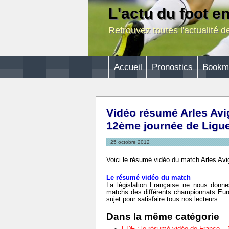
L'actu du foot e
Retrouvez toutes l'actualité 
Accueil
Pronostics
Bookm
Vidéo résumé Arles Avig
12ème journée de Ligue
25 octobre 2012
Voici le résumé vidéo du match Arles Av
Le résumé vidéo du match
La législation Française ne nous donnes
matchs des différents championnats Eur
sujet pour satisfaire tous nos lecteurs.
Dans la même catégorie
EDF : le résumé vidéo de France –