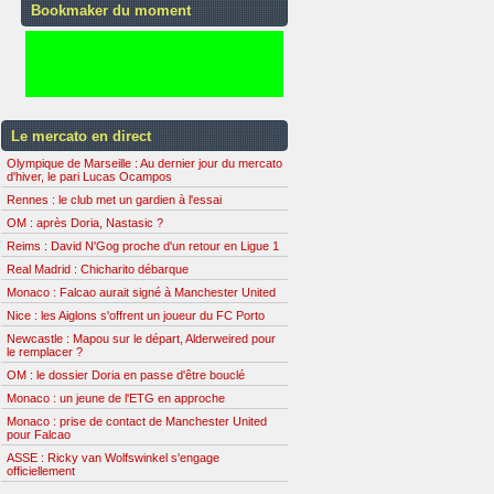
Bookmaker du moment
Le mercato en direct
Olympique de Marseille : Au dernier jour du mercato
d'hiver, le pari Lucas Ocampos
Rennes : le club met un gardien à l'essai
OM : après Doria, Nastasic ?
Reims : David N'Gog proche d'un retour en Ligue 1
Real Madrid : Chicharito débarque
Monaco : Falcao aurait signé à Manchester United
Nice : les Aiglons s'offrent un joueur du FC Porto
Newcastle : Mapou sur le départ, Alderweired pour
le remplacer ?
OM : le dossier Doria en passe d'être bouclé
Monaco : un jeune de l'ETG en approche
Monaco : prise de contact de Manchester United
pour Falcao
ASSE : Ricky van Wolfswinkel s'engage
officiellement