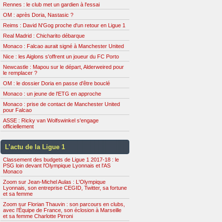
Rennes : le club met un gardien à l'essai
OM : après Doria, Nastasic ?
Reims : David N'Gog proche d'un retour en Ligue 1
Real Madrid : Chicharito débarque
Monaco : Falcao aurait signé à Manchester United
Nice : les Aiglons s'offrent un joueur du FC Porto
Newcastle : Mapou sur le départ, Alderweired pour
le remplacer ?
OM : le dossier Doria en passe d'être bouclé
Monaco : un jeune de l'ETG en approche
Monaco : prise de contact de Manchester United
pour Falcao
ASSE : Ricky van Wolfswinkel s'engage
officiellement
L’actu de la Ligue 1
Classement des budgets de Ligue 1 2017-18 : le
PSG loin devant l'Olympique Lyonnais et l'AS
Monaco
Zoom sur Jean-Michel Aulas : L'Olympique
Lyonnais, son entreprise CEGID, Twitter, sa fortune
et sa femme
Zoom sur Florian Thauvin : son parcours en clubs,
avec l’Équipe de France, son éclosion à Marseille
et sa femme Charlotte Pirroni