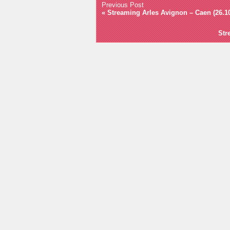
Previous Post
«
Streaming Arles Avignon – Caen (26.1
Str