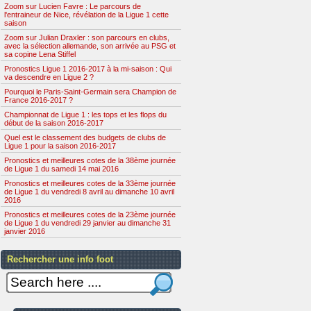
Zoom sur Lucien Favre : Le parcours de
l'entraineur de Nice, révélation de la Ligue 1 cette
saison
Zoom sur Julian Draxler : son parcours en clubs,
avec la sélection allemande, son arrivée au PSG et
sa copine Lena Stiffel
Pronostics Ligue 1 2016-2017 à la mi-saison : Qui
va descendre en Ligue 2 ?
Pourquoi le Paris-Saint-Germain sera Champion de
France 2016-2017 ?
Championnat de Ligue 1 : les tops et les flops du
début de la saison 2016-2017
Quel est le classement des budgets de clubs de
Ligue 1 pour la saison 2016-2017
Pronostics et meilleures cotes de la 38ème journée
de Ligue 1 du samedi 14 mai 2016
Pronostics et meilleures cotes de la 33ème journée
de Ligue 1 du vendredi 8 avril au dimanche 10 avril
2016
Pronostics et meilleures cotes de la 23ème journée
de Ligue 1 du vendredi 29 janvier au dimanche 31
janvier 2016
Rechercher une info foot