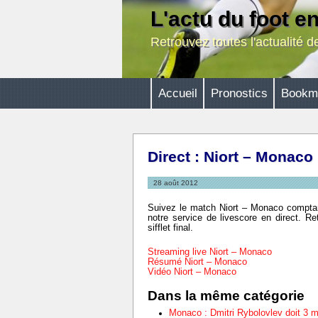
L'actu du foot e
Retrouvez toutes l'actualité 
Accueil
Pronostics
Bookm
Direct : Niort – Monaco 
28 août 2012
Suivez le match Niort – Monaco comptant
notre service de livescore en direct. 
sifflet final.
Streaming live Niort – Monaco
Résumé Niort – Monaco
Vidéo Niort – Monaco
Dans la même catégorie
Monaco : Dmitri Rybolovlev doit 3 m