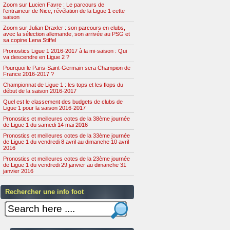
Zoom sur Lucien Favre : Le parcours de
l'entraineur de Nice, révélation de la Ligue 1 cette
saison
Zoom sur Julian Draxler : son parcours en clubs,
avec la sélection allemande, son arrivée au PSG et
sa copine Lena Stiffel
Pronostics Ligue 1 2016-2017 à la mi-saison : Qui
va descendre en Ligue 2 ?
Pourquoi le Paris-Saint-Germain sera Champion de
France 2016-2017 ?
Championnat de Ligue 1 : les tops et les flops du
début de la saison 2016-2017
Quel est le classement des budgets de clubs de
Ligue 1 pour la saison 2016-2017
Pronostics et meilleures cotes de la 38ème journée
de Ligue 1 du samedi 14 mai 2016
Pronostics et meilleures cotes de la 33ème journée
de Ligue 1 du vendredi 8 avril au dimanche 10 avril
2016
Pronostics et meilleures cotes de la 23ème journée
de Ligue 1 du vendredi 29 janvier au dimanche 31
janvier 2016
Rechercher une info foot