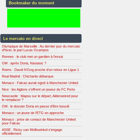
Bookmaker du moment
Le mercato en direct
Olympique de Marseille : Au dernier jour du mercato
d'hiver, le pari Lucas Ocampos
Rennes : le club met un gardien à l'essai
OM : après Doria, Nastasic ?
Reims : David N'Gog proche d'un retour en Ligue 1
Real Madrid : Chicharito débarque
Monaco : Falcao aurait signé à Manchester United
Nice : les Aiglons s'offrent un joueur du FC Porto
Newcastle : Mapou sur le départ, Alderweired pour
le remplacer ?
OM : le dossier Doria en passe d'être bouclé
Monaco : un jeune de l'ETG en approche
Monaco : prise de contact de Manchester United
pour Falcao
ASSE : Ricky van Wolfswinkel s'engage
officiellement