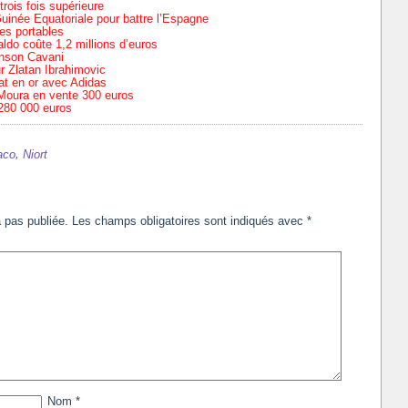
rois fois supérieure
Guinée Equatoriale pour battre l’Espagne
es portables
aldo coûte 1,2 millions d’euros
inson Cavani
r Zlatan Ibrahimovic
at en or avec Adidas
Moura en vente 300 euros
 280 000 euros
,
aco
Niort
 pas publiée.
Les champs obligatoires sont indiqués avec
*
Nom
*