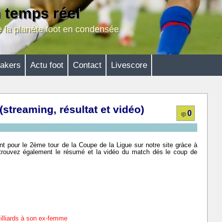
n temps réel
de la planète foot en condensée
akers
Actu foot
Contact
Livescore
(streaming, résultat et vidéo)
0
 pour le 2ème tour de la Coupe de la Ligue sur notre site gràce à
Retrouvez également le résumé et la vidéo du match dés le coup de
illiards à son ex-femme