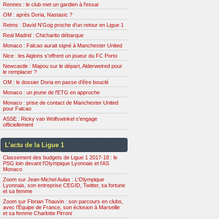
Rennes : le club met un gardien à l'essai
OM : après Doria, Nastasic ?
Reims : David N'Gog proche d'un retour en Ligue 1
Real Madrid : Chicharito débarque
Monaco : Falcao aurait signé à Manchester United
Nice : les Aiglons s'offrent un joueur du FC Porto
Newcastle : Mapou sur le départ, Alderweired pour
le remplacer ?
OM : le dossier Doria en passe d'être bouclé
Monaco : un jeune de l'ETG en approche
Monaco : prise de contact de Manchester United
pour Falcao
ASSE : Ricky van Wolfswinkel s'engage
officiellement
L’actu de la Ligue 1
Classement des budgets de Ligue 1 2017-18 : le
PSG loin devant l'Olympique Lyonnais et l'AS
Monaco
Zoom sur Jean-Michel Aulas : L'Olympique
Lyonnais, son entreprise CEGID, Twitter, sa fortune
et sa femme
Zoom sur Florian Thauvin : son parcours en clubs,
avec l’Équipe de France, son éclosion à Marseille
et sa femme Charlotte Pirroni