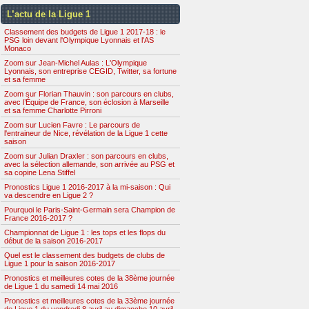
L’actu de la Ligue 1
Classement des budgets de Ligue 1 2017-18 : le
PSG loin devant l'Olympique Lyonnais et l'AS
Monaco
Zoom sur Jean-Michel Aulas : L'Olympique
Lyonnais, son entreprise CEGID, Twitter, sa fortune
et sa femme
Zoom sur Florian Thauvin : son parcours en clubs,
avec l’Équipe de France, son éclosion à Marseille
et sa femme Charlotte Pirroni
Zoom sur Lucien Favre : Le parcours de
l'entraineur de Nice, révélation de la Ligue 1 cette
saison
Zoom sur Julian Draxler : son parcours en clubs,
avec la sélection allemande, son arrivée au PSG et
sa copine Lena Stiffel
Pronostics Ligue 1 2016-2017 à la mi-saison : Qui
va descendre en Ligue 2 ?
Pourquoi le Paris-Saint-Germain sera Champion de
France 2016-2017 ?
Championnat de Ligue 1 : les tops et les flops du
début de la saison 2016-2017
Quel est le classement des budgets de clubs de
Ligue 1 pour la saison 2016-2017
Pronostics et meilleures cotes de la 38ème journée
de Ligue 1 du samedi 14 mai 2016
Pronostics et meilleures cotes de la 33ème journée
de Ligue 1 du vendredi 8 avril au dimanche 10 avril